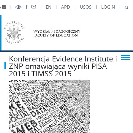
A
EN
APD
USOS
LOGIN
STUDIA
Wydział Pedagogiczny
REKRUTACJA
Faculty of Education
Kalendarz akademicki
Konferencja Evidence Institute i
ZNP omawiająca wyniki PISA
Studia stacjonarne
2015 i TIMSS 2015
Studia niestacjonarne
Szkoła Doktorska Nauk Społecznych
Studia podyplomowe