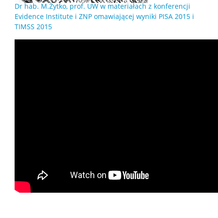
Dr hab. M.Żytko, prof. UW w materiałach z konferencji
Procedura dyplomowania
Evidence Institute i ZNP omawiającej wyniki PISA 2015 i
TIMSS 2015
Zintegrowany Program Rozwoju
PRACOWNICY
Informacje dla pracowników
Wizytówki pracowników
Stopnie i tytuły naukowe
Porady techniczne