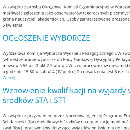
W związku z prośbą Okręgowej Komisji Egzaminacyjnej w Warszaw
możliwość zgłoszenia jako obserwatorów tegorocznych pisemny
grona nauczycieli akademickich. Osoby zainteresowane proszone 
5 kwietnia.
OGŁOSZENIE WYBORCZE
Wydziałowa Komisja Wyborcza Wydziału Pedagogicznego UW zwoł
(wtorek) zebranie wyborcze do Rady Naukowej Dyscypliny Pedago
mowa w § 53 ust.3 pkt 2 Statutu UW tzw. pracowników niesamodz
o godzinie 15.30 w sali 414 ( IV piętro) Do obsadzenia jest 6 (sze
Więcej…
Wznowienie kwalifikacji na wyjazdy
środków STA i STT
W związku z przyznaniem przez Narodową Agencję Programu Era
Solidarności (NA) dodatkowych środków na organizację mobilnośc
kwalifikacji pracowników dotyczące wyjazdów od kwietnia do lipca