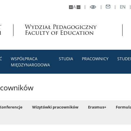
A
EN
Wydział Pedagogiczny
Faculty of Education
Ć
WSPÓŁPRACA
STUDIA
PRACOWNICY
STUDE
MIĘDZYNARODOWA
acowników
Konferencje
Wizytówki pracowników
Erasmus+
Formula