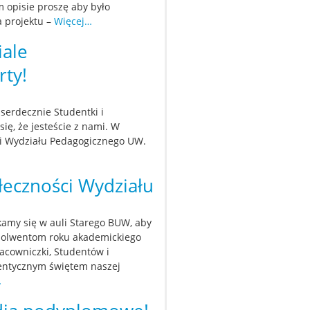
 opisie proszę aby było
a projektu –
Więcej…
iale
ty!
erdecznie Studentki i
się, że jesteście z nami. W
i Wydziału Pedagogicznego UW.
łeczności Wydziału
tkamy się w auli Starego BUW, aby
bsolwentom roku akademickiego
acowniczki, Studentów i
utentycznym świętem naszej
…