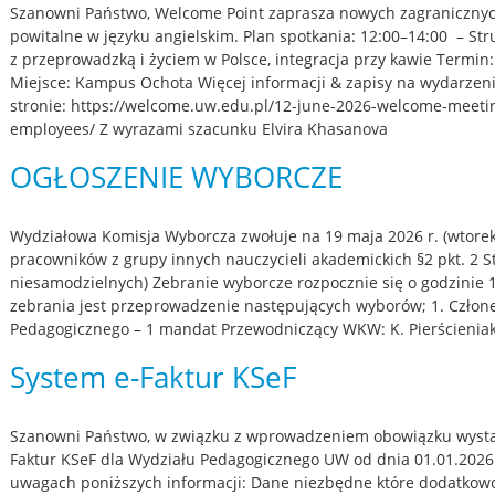
Szanowni Państwo, Welcome Point zaprasza nowych zagraniczny
powitalne w języku angielskim. Plan spotkania: 12:00–14:00 – St
z przeprowadzką i życiem w Polsce, integracja przy kawie Termin:
Miejsce: Kampus Ochota Więcej informacji & zapisy na wydarzeni
stronie: https://welcome.uw.edu.pl/12-june-2026-welcome-meetin
employees/ Z wyrazami szacunku Elvira Khasanova
OGŁOSZENIE WYBORCZE
Wydziałowa Komisja Wyborcza zwołuje na 19 maja 2026 r. (wtore
pracowników z grupy innych nauczycieli akademickich §2 pkt. 2 
niesamodzielnych) Zebranie wyborcze rozpocznie się o godzinie 1
zebrania jest przeprowadzenie następujących wyborów; 1. Człon
Pedagogicznego – 1 mandat Przewodniczący WKW: K. Pierścienia
System e-Faktur KSeF
Szanowni Państwo, w związku z wprowadzeniem obowiązku wystaw
Faktur KSeF dla Wydziału Pedagogicznego UW od dnia 01.01.2026
uwagach poniższych informacji: Dane niezbędne które dodatkowo