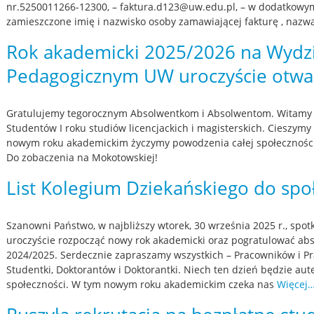
nr.5250011266-12300, – faktura.d123@uw.edu.pl, – w dodatkowym
zamieszczone imię i nazwisko osoby zamawiającej fakturę , nazw
Rok akademicki 2025/2026 na Wydz
Pedagogicznym UW uroczyście otwar
Gratulujemy tegorocznym Absolwentkom i Absolwentom. Witamy s
Studentów I roku studiów licencjackich i magisterskich. Cieszymy 
nowym roku akademickim życzymy powodzenia całej społecznośc
Do zobaczenia na Mokotowskiej!
List Kolegium Dziekańskiego do spo
Szanowni Państwo, w najbliższy wtorek, 30 września 2025 r., spo
uroczyście rozpocząć nowy rok akademicki oraz pogratulować a
2024/2025. Serdecznie zapraszamy wszystkich – Pracowników i Pr
Studentki, Doktorantów i Doktorantki. Niech ten dzień będzie a
społeczności. W tym nowym roku akademickim czeka nas
Więcej