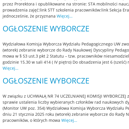
przez Prorektora i opublikowane na stronie: STA mobilności nauc
prowadzenia zajęć:link STT szkolenia pracowników:link Sekcja Er
jednocześnie, że przyznana
Więcej…
OGŁOSZENIE WYBORCZE
Wydziałowa Komisja Wyborcza Wydziału Pedagogicznego UW zwołu
(wtorek) zebranie wyborcze do Rady Naukowej Dyscypliny Pedago
mowa w § 53 ust.3 pkt 2 Statutu – tzw. pracowników niesamodzie
godzinie 15.30 w sali 414 ( IV piętro) Do obsadzenia jest 6 (sześć
Więcej…
OGŁOSZENIE WYBORCZE
W związku z UCHWAŁĄ NR 74 UCZELNIANEJ KOMISJI WYBORCZEJ z d
sprawie ustalenia liczby wybieranych członków rad naukowych dy
(Monitor UW poz. 354) Wydziałowa Komisja Wyborcza Wydziału 
dniu 21 stycznia 2025 roku (wtorek) zebranie wyborcze do Rady 
pracowników, o których mowa
Więcej…