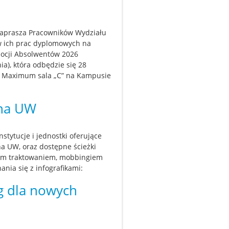
zaprasza Pracowników Wydziału
w ich prac dyplomowych na
mocji Absolwentów 2026
nia), która odbędzie się 28
um Maximum sala „C” na Kampusie
 na UW
tytucje i jednostki oferujące
a UW, oraz dostępne ścieżki
nym traktowaniem, mobbingiem
ia się z infografikami:
g dla nowych