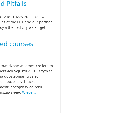
 Pitfalls
m 12 to 16 May 2025. You will
gues of the PHT and our partner
njoy a themed city walk – get
red courses:
prowadzone w semestrze letnim
nerskich Sojuszu 4EU+. Czym są
na udostępnianiu zajęć
)om pozostałych uczelni
emestr, począwszy od roku
Warszawskiego
Więcej…