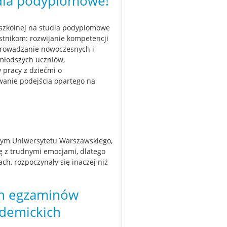
udia podyplomowe!
oszkolnej na studia podyplomowe
stnikom: rozwijanie kompetencji
prowadzanie nowoczesnych i
młodszych uczniów,
 pracy z dziećmi o
anie podejścia opartego na
nym Uniwersytetu Warszawskiego,
ię z trudnymi emocjami, dlatego
ach, rozpoczynały się inaczej niż
ch egzaminów
ademickich