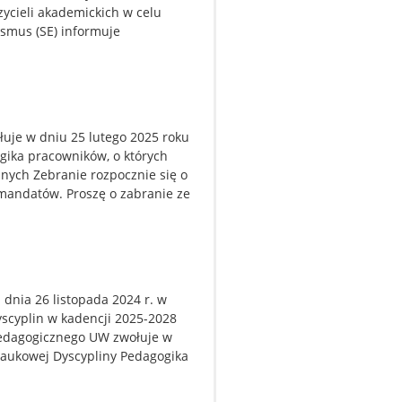
zycieli akademickich w celu
asmus (SE) informuje
je w dniu 25 lutego 2025 roku
gika pracowników, o których
lnych Zebranie rozpocznie się o
) mandatów. Proszę o zabranie ze
nia 26 listopada 2024 r. w
scyplin w kadencji 2025-2028
Pedagogicznego UW zwołuje w
Naukowej Dyscypliny Pedagogika