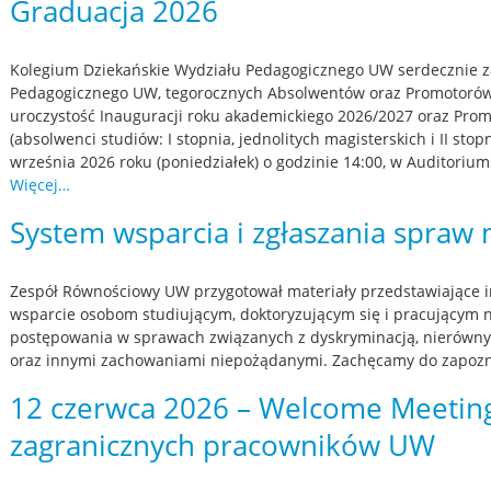
Graduacja 2026
Kolegium Dziekańskie Wydziału Pedagogicznego UW serdecznie 
Pedagogicznego UW, tegorocznych Absolwentów oraz Promotoró
uroczystość Inauguracji roku akademickiego 2026/2027 oraz Pro
(absolwenci studiów: I stopnia, jednolitych magisterskich i II stop
września 2026 roku (poniedziałek) o godzinie 14:00, w Auditori
Więcej…
System wsparcia i zgłaszania spraw
Zespół Równościowy UW przygotował materiały przedstawiające ins
wsparcie osobom studiującym, doktoryzującym się i pracującym n
postępowania w sprawach związanych z dyskryminacją, nierów
oraz innymi zachowaniami niepożądanymi. Zachęcamy do zapoznan
12 czerwca 2026 – Welcome Meetin
zagranicznych pracowników UW