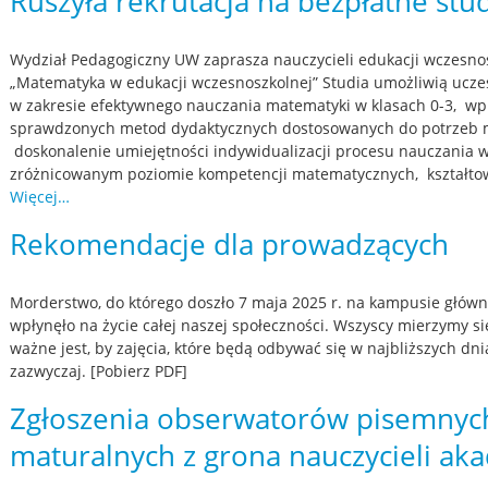
Ruszyła rekrutacja na bezpłatne st
Wydział Pedagogiczny UW zaprasza nauczycieli edukacji wczesn
„Matematyka w edukacji wczesnoszkolnej” Studia umożliwią ucze
w zakresie efektywnego nauczania matematyki w klasach 0-3, w
sprawdzonych metod dydaktycznych dostosowanych do potrzeb 
doskonalenie umiejętności indywidualizacji procesu nauczania w
zróżnicowanym poziomie kompetencji matematycznych, kształtow
Więcej…
Rekomendacje dla prowadzących
Morderstwo, do którego doszło 7 maja 2025 r. na kampusie głów
wpłynęło na życie całej naszej społeczności. Wszyscy mierzymy s
ważne jest, by zajęcia, które będą odbywać się w najbliższych dni
zazwyczaj. [Pobierz PDF]
Zgłoszenia obserwatorów pisemny
maturalnych z grona nauczycieli ak