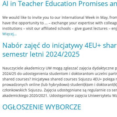
AI in Teacher Education Promises and
We would like to invite you to our International Week in May, fro
have the opportunity to … – exchange your expertise with collea
institutions – visit our affiliated schools – give guest lectures – e
Więcej…
Nabór zajęć do inicjatywy 4EU+ sha
semestr letni 2024/2025
Nauczyciele akademiccy UW mogą zgłaszać zajęcia dydaktyczne 
2024/25 do udostępnienia studentom i doktorantom uczelni part
shared courses? Inicjatywa shared courses Sojuszu 4EU+ polega 
prowadzonych online (lub hybrydowo) student(k)om i doktorant(k
członkowskich Sojuszu. Zajęcia udostępniane są regularnie co s
akademickiego 2020/2021. Udostępnione zajęcia Uniwersytetu 
OGŁOSZENIE WYBORCZE