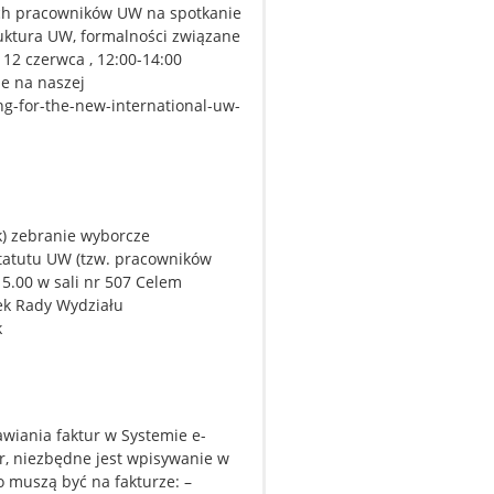
ch pracowników UW na spotkanie
ruktura UW, formalności związane
 12 czerwca , 12:00-14:00
e na naszej
g-for-the-new-international-uw-
k) zebranie wyborcze
Statutu UW (tzw. pracowników
5.00 w sali nr 507 Celem
ek Rady Wydziału
k
iania faktur w Systemie e-
r, niezbędne jest wpisywanie w
 muszą być na fakturze: –