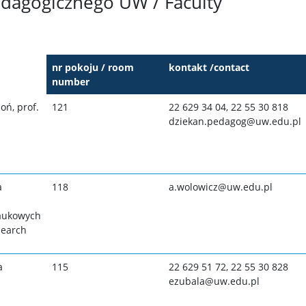
dagogicznego UW / Faculty
nr pokoju / room
kontakt /contact
number
oń, prof.
121
22 629 34 04, 22 55 30 818
dziekan.pedagog@uw.edu.pl
a
118
a.wolowicz@uw.edu.pl
naukowych
search
a
115
22 629 51 72, 22 55 30 828
ezubala@uw.edu.pl