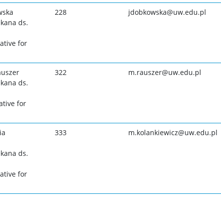
wska
228
jdobkowska@uw.edu.pl
kana ds.
tive for
auszer
322
m.rauszer@uw.edu.pl
kana ds.
tive for
ia
333
m.kolankiewicz@uw.edu.pl
kana ds.
tive for