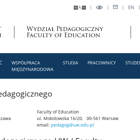
A
EN
Wydział Pedagogiczny
Faculty of Education
Ć
WSPÓŁPRACA
STUDIA
PRACOWNICY
STUDE
MIĘDZYNARODOWA
edagogicznego
Faculty of Education
szawa
ul. Mokotowska 16/20, 00-561 Warsaw
email:
pedagog@uw.edu.pl