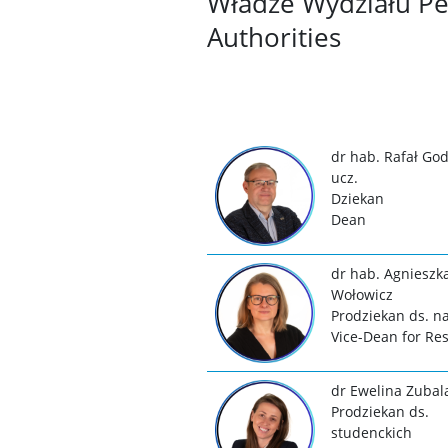
Władze Wydziału Pe
Authorities
dr hab. Rafał God
ucz.
Dziekan
Dean
dr hab. Agnieszk
Wołowicz
Prodziekan ds. 
Vice-Dean for Re
dr Ewelina Zubal
Prodziekan ds.
studenckich