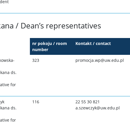
udent
ana / Dean’s representatives
nr pokoju / room
Kontakt / contact
number
kowska-
323
promocja.wp@uw.edu.pl
kana ds.
tive for
yk
116
22 55 30 821
kana ds.
a.szewczyk@uw.edu.pl
tive for