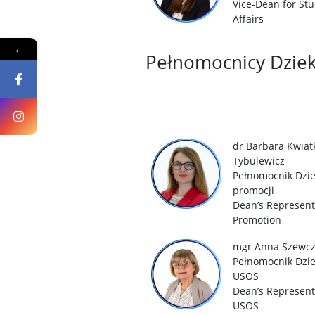
Vice-Dean for St
Affairs
←
Pełnomocnicy Dziek
dr Barbara Kwiat
Tybulewicz
Pełnomocnik Dzie
promocji
Dean’s Representa
Promotion
mgr Anna Szewcz
Pełnomocnik Dzie
USOS
Dean’s Representa
USOS