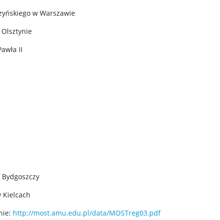
zyńskiego w Warszawie
Olsztynie
Pawła II
w Bydgoszczy
 Kielcach
nie:
http://most.amu.edu.pl/data/MOSTreg03.pdf