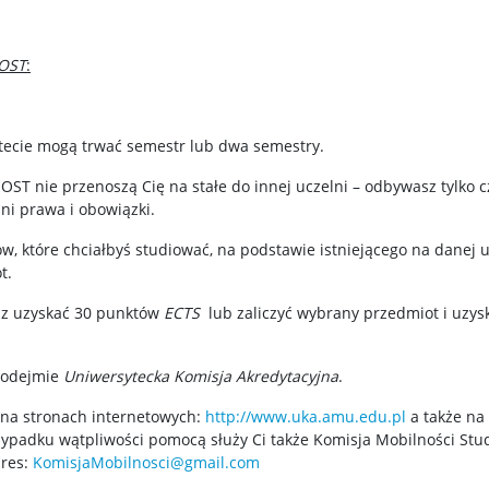
OST
:
ecie mogą trwać semestr lub dwa semestry.
T nie przenoszą Cię na stałe do innej uczelni – odbywasz tylko c
ni prawa i obowiązki.
, które chciałbyś studiować, na podstawie istniejącego na danej 
t.
isz uzyskać 30 punktów
ECTS
lub zaliczyć wybrany przedmiot i uzys
podejmie
Uniwersytecka Komisja Akredytacyjna
.
na stronach internetowych:
http://www.uka.amu.edu.pl
a także na
ypadku wątpliwości pomocą służy Ci także Komisja Mobilności St
res:
KomisjaMobilnosci@gmail.com