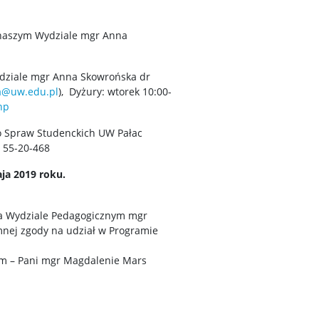
 naszym Wydziale mgr Anna
dziale mgr Anna Skowrońska dr
a@uw.edu.pl
), Dyżury: wtorek 10:00-
hp
o Spraw Studenckich UW Pałac
2 55-20-468
ja 2019 roku.
na Wydziale Pedagogicznym mgr
mnej zgody na udział w Programie
m – Pani mgr Magdalenie Mars