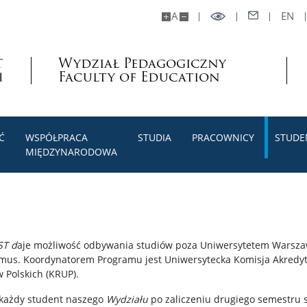
A
EN
Wydział Pedagogiczny
Faculty of Education
Ć
WSPÓŁPRACA
STUDIA
PRACOWNICY
STUDE
MIĘDZYNARODOWA
OST
d
aje możliwość odbywania studiów poza Uniwersytetem Warsza
s. Koordynatorem Programu jest Uniwersytecka Komisja Akredytac
 Polskich (KRUP).
każdy student naszego
Wydziału
po zaliczeniu drugiego semestru s