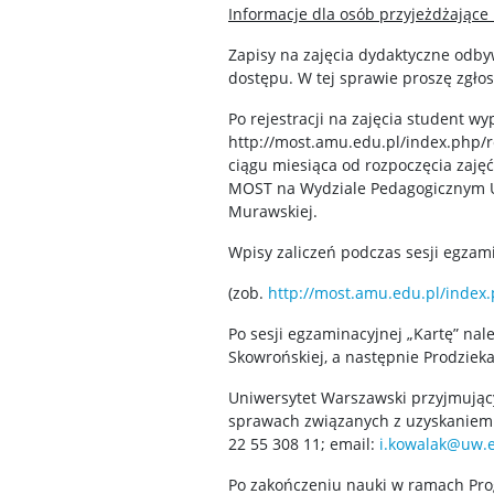
Informacje dla osób przyjeżdżając
Zapisy na zajęcia dydaktyczne odby
dostępu. W tej sprawie proszę zgłos
Po rejestracji na zajęcia student w
http://most.amu.edu.pl/index.php/
ciągu miesiąca od rozpoczęcia zaj
MOST na Wydziale Pedagogicznym U
Murawskiej.
Wpisy zaliczeń podczas sesji egza
(zob.
http://most.amu.edu.pl/inde
Po sesji egzaminacyjnej „Kartę” n
Skowrońskiej, a następnie Prodzie
Uniwersytet Warszawski przyjmują
sprawach związanych z uzyskaniem 
22 55 308 11; email:
i.kowalak@uw.e
Po zakończeniu nauki w ramach Prog