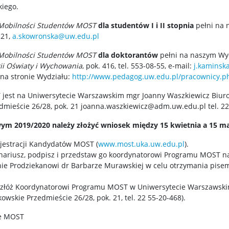
kiego.
Mobilności Studentów MOST
dla studentów I i II stopnia
pełni na
 21,
a.skowronska@uw.edu.pl
Mobilności Studentów MOST
dla doktorantów
pełni na naszym Wy
rii Oświaty i Wychowania
, pok. 416, tel. 553-08-55, e-mail:
j.kaminsk
 na stronie Wydziału:
http://www.pedagog.uw.edu.pl/pracownicy.p
jest na Uniwersytecie Warszawskim mgr Joanny Waszkiewicz Biur
edmieście 26/28, pok. 21 joanna.waszkiewicz@adm.uw.edu.pl tel. 2
m 2019/2020 należy złożyć wniosek między 15 kwietnia a 15 ma
ejestracji Kandydatów MOST (
www.most.uka.uw.edu.pl
).
nariusz, podpisz i przedstaw go koordynatorowi Programu MOST 
nie Prodziekanowi dr Barbarze Murawskiej w celu otrzymania pise
 złóż Koordynatorowi Programu MOST w Uniwersytecie Warszawski
kowskie Przedmieście 26/28, pok. 21, tel. 22 55-20-468).
ie MOST