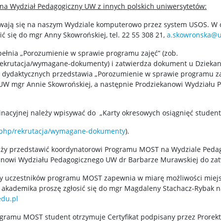
e na Wydział Pedagogiczny UW
z innych polskich uniwersytetów:
wają się na naszym Wydziale komputerowo przez system USOS. W ce
ić się do mgr Anny Skowrońskiej, tel. 22 55 308 21,
a.skowronska@u
ypełnia „Porozumienie w sprawie programu zajęć” (zob.
rekrutacja/wymagane-dokumenty) i zatwierdza dokument u Dziekana
ęć dydaktycznych przedstawia „Porozumienie w sprawie programu z
W mgr Annie Skowrońskiej, a następnie Prodziekanowi Wydziału 
minacyjnej należy wpisywać do „Karty okresowych osiągnięć stud
x.php/rekrutacja/wymagane-dokumenty
).
ależy przedstawić koordynatorowi Programu MOST na Wydziale Pe
kanowi Wydziału Pedagogicznego UW dr Barbarze Murawskiej do zat
cy uczestników programu MOST zapewnia w miarę możliwości mie
akademika proszę zgłosić się do mgr Magdaleny Stachacz-Rybak n
du.pl
ramu MOST student otrzymuje Certyfikat podpisany przez Prorekto