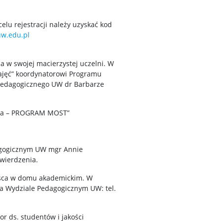
lu rejestracji należy uzyskać kod
w.edu.pl
 w swojej macierzystej uczelni. W
ajęć” koordynatorowi Programu
Pedagogicznego UW dr Barbarze
enta – PROGRAM MOST”
dagogicznym UW mgr Annie
wierdzenia.
jsca w domu akademickim. W
a Wydziale Pedagogicznym UW: tel.
r ds. studentów i jakości