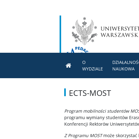
O
DZIAŁALNOŚ
WYDZIALE
NAUKOWA
ECTS-MOST
Program mobilności studentów M
programu wymiany studentów Erasmu
Konferencji Rektorów Uniwersytetów
Z Programu MOST
może skorzystać 