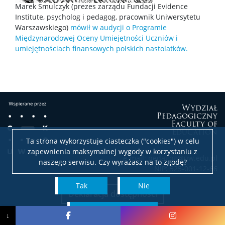
Marek Smulczyk (prezes zarządu Fundacji Evidence
Institute, psycholog i pedagog, pracownik Uniwersytetu
Warszawskiego)
mówił w audycji o Programie
Studia stacjonarne
Międzynarodowej Oceny Umiejętności Uczniów i
umiejętnościach finansowych polskich nastolatków.
Studia niestacjonarne
Szkoła Doktorska Nauk Społecznych
Wydział
Pedagogiczny
Studia podyplomowe
Faculty of
Education
Ta strona wykorzystuje ciasteczka ("cookies") w celu
zapewnienia maksymalnej wygody w korzystaniu z
Procedura dyplomowania
e-mail: pedagog@uw.edu.pl
naszego serwisu. Czy wyrażasz na to zgodę?
NIP: 525-001-12-66
Zintegrowany Program Rozwoju
Tak
Nie
Deklaracja dostępności
czytaj więcej
PRACOWNICY
↓