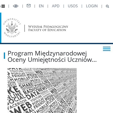
Projekty
A
EN
APD
USOS
LOGIN
Obsługa wyjazdów zagranicznych
Wydział Pedagogiczny
Faculty of Education
Polskie Towarzystwo Pedagogiczne
Fundacja przy Wydziale Pedagogicznym UW
Program Międzynarodowej
Oceny Umiejętności Uczniów…
WSPÓŁPRACA MIĘDZYNARODOWA
STUDIA
REKRUTACJA
Kalendarz akademicki