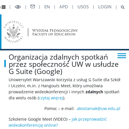
A
EN
APD
USOS
LOGIN
Zintegrowany Program Rozwoju
PRACOWNICY
Wydział Pedagogiczny
Faculty of Education
Informacje dla pracowników
Organizacja zdalnych spotkań
przez społeczność UW w usłudze
Wizytówki pracowników
G Suite (Google)
Uniwersytet Warszawski korzysta z usług G Suite dla Szkół
Stopnie i tytuły naukowe
i Uczelni, m.in. z Hangouts Meet, który umożliwia
prowadzenie wideokonferencji i innych
zdalnych
spotkań
dla wielu osób (
czytaj więcej
).
Porady techniczne
Pomoc – e-mail:
akostaniak@uw.edu.pl
STUDENCI
Szkolenie Google Meet (VIDEO) –
Jak przeprowadzić
wideokonferencję online?