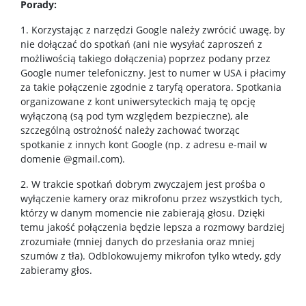
Samorząd studentów
Porady:
1. Korzystając z narzędzi Google należy zwrócić uwagę, by
Biuro Karier
nie dołączać do spotkań (ani nie wysyłać zaproszeń z
możliwością takiego dołączenia) poprzez podany przez
Google numer telefoniczny. Jest to numer w USA i płacimy
Porady techniczne
za takie połączenie zgodnie z taryfą operatora. Spotkania
organizowane z kont uniwersyteckich mają tę opcję
wyłączoną (są pod tym względem bezpieczne), ale
Praktyki
szczególną ostrożność należy zachować tworząc
spotkanie z innych kont Google (np. z adresu e-mail w
domenie @gmail.com).
DOKTORANCI
2. W trakcie spotkań dobrym zwyczajem jest prośba o
wyłączenie kamery oraz mikrofonu przez wszystkich tych,
Wizytówki doktorantów
którzy w danym momencie nie zabierają głosu. Dzięki
temu jakość połączenia będzie lepsza a rozmowy bardziej
zrozumiałe (mniej danych do przesłania oraz mniej
KONTAKT
szumów z tła). Odblokowujemy mikrofon tylko wtedy, gdy
zabieramy głos.