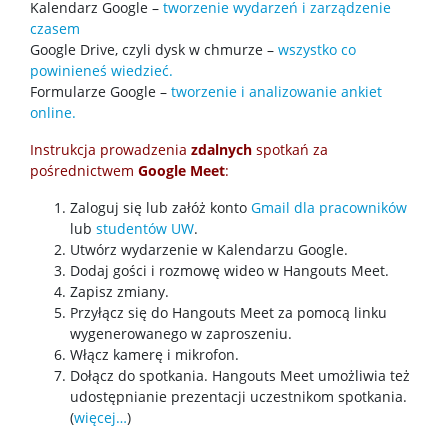
Kalendarz Google –
tworzenie wydarzeń i zarządzenie
Komunikaty
czasem
Google Drive, czyli dysk w chmurze –
wszystko co
powinieneś wiedzieć.
ERASMUS+
Formularze Google –
tworzenie i analizowanie ankiet
online.
Opłaty
Instrukcja prowadzenia
zdalnych
spotkań za
pośrednictwem
Google Meet
:
Pomoc materialna
Zaloguj się lub załóż konto
Gmail dla pracowników
lub
studentów UW
.
Utwórz wydarzenie w Kalendarzu Google.
Regulamin studiów na UW
Dodaj gości i rozmowę wideo w Hangouts Meet.
Zapisz zmiany.
Przyłącz się do Hangouts Meet za pomocą linku
ECTS-MOST
wygenerowanego w zaproszeniu.
Włącz kamerę i mikrofon.
Dołącz do spotkania. Hangouts Meet umożliwia też
Studenckie koła naukowe
udostępnianie prezentacji uczestnikom spotkania.
(
więcej…
)