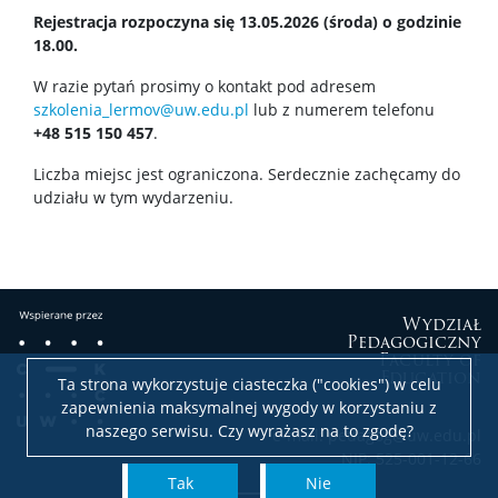
Rejestracja rozpoczyna się 13.05.2026 (środa) o godzinie
18.00.
W razie pytań prosimy o kontakt pod adresem
szkolenia_lermov@uw.edu.pl
lub z numerem telefonu
+48 515 150 457
.
Liczba miejsc jest ograniczona. Serdecznie zachęcamy do
udziału w tym wydarzeniu.
Wydział
Pedagogiczny
Faculty of
Education
Ta strona wykorzystuje ciasteczka ("cookies") w celu
zapewnienia maksymalnej wygody w korzystaniu z
naszego serwisu. Czy wyrażasz na to zgodę?
e-mail: pedagog@uw.edu.pl
NIP: 525-001-12-66
Tak
Nie