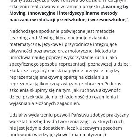
Pomoc materialna
szkoleniu realizowanym w ramach projektu „
Learning by
Moving. Innowacyjne i interdyscyplinarne metody
nauczania w edukacji przedszkolnej i wczesnoszkolnej
”.
Regulamin studiów na UW
Nadchodzące spotkanie poświęcone jest metodzie
Learning and Moving, która obejmuje działania
ECTS-MOST
matematyczne, językowe i przyrodnicze integrujące
aktywności poznawcze oraz motoryczne. Metoda ta
umożliwia naukę poprzez wykorzystanie ruchu jako
Studenckie koła naukowe
specyficznego sposobu reprezentacji poznawczej u dzieci,
kładąc szczególny nacisk na płynne przejście między
reprezentacją enaktywną opartą na działaniu a
Samorząd studentów
reprezentacją ikoniczną związaną z obrazem.Podczas
szkolenia skupimy się na tym, jak ruchowa aktywność
dzieci przekłada się na ich zdolność do rozumienia i
Biuro Karier
wyjaśniania złożonych zagadnień.
Udział w wydarzeniu pozwoli Państwu zdobyć praktyczny
Porady techniczne
warsztat niezbędny do tworzenia zajęć, w których ruch
nie jest jedynie dodatkiem, lecz kluczowym sposobem
budowania wiedzy językowej, matematycznej i
Praktyki