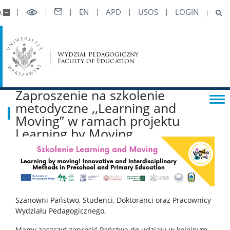
A
EN
APD
USOS
LOGIN
Wizytówki pracowników
Stopnie i tytuły naukowe
Wydział Pedagogiczny
Faculty of Education
Porady techniczne
Zaproszenie na szkolenie
metodyczne ,,Learning and
STUDENCI
Moving” w ramach projektu
Learning by Moving
Komunikaty
ERASMUS+
Szanowni Państwo, Studenci, Doktoranci oraz Pracownicy
Opłaty
Wydziału Pedagogicznego,
Mamy zaszczyt zaprosić Państwa do udziału w kolejnym