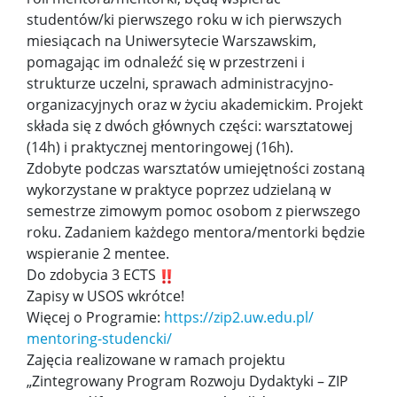
Pomoc materialna
studentów/ki pierwszego roku w ich pierwszych
miesiącach na Uniwersytecie Warszawskim,
Regulamin studiów na UW
pomagając im odnaleźć się w przestrzeni i
strukturze uczelni, sprawach administracyjno-
organizacyjnych oraz w życiu akademickim. Projekt
ECTS-MOST
składa się z dwóch głównych części: warsztatowej
(14h) i praktycznej mentoringowej (16h).
Studenckie koła naukowe
Zdobyte podczas warsztatów umiejętności zostaną
wykorzystane w praktyce poprzez udzielaną w
semestrze zimowym pomoc osobom z pierwszego
Samorząd studentów
roku. Zadaniem każdego mentora/mentorki będzie
wspieranie 2 mentee.
Biuro Karier
Do zdobycia 3 ECTS
Zapisy w USOS wkrótce!
Więcej o Programie:
https://zip2.uw.edu.pl/
Porady techniczne
mentoring-studencki/
Zajęcia realizowane w ramach projektu
Praktyki
„Zintegrowany Program Rozwoju Dydaktyki – ZIP