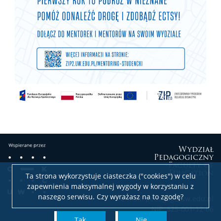
Wydział
Pedagogiczny
Faculty of
Education
Ta strona wykorzystuje ciasteczka ("cookies") w celu
zapewnienia maksymalnej wygody w korzystaniu z
naszego serwisu. Czy wyrażasz na to zgodę?
e-mail: pedagog@uw.edu.pl
NIP: 525-001-12-66
Tak
Nie