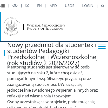
Wizytówki pracowników
A
EN
APD
USOS
LOGIN
Stopnie i tytuły naukowe
Wydział Pedagogiczny
Faculty of Education
Porady techniczne
Nowy przedmiot dla studentek i
studentów Pedagogiki
STUDENCI
Przedszkolnej i Wczesnoszkolnej
(rok studiów 2 2026/2027)
Komunikaty
Mentoring studencki jest skierowany do osób
studiujących na roku 2, które chcą działać,
pomagać innym i współtworzyć przyjazną oraz
ERASMUS+
zaangażowaną społeczność UW, ucząc się
jednocześnie świadomego wspierania innych oraz
Opłaty
refleksji nad własną rolą i rozwojem.
Osoby uczestniczące w projekcie, podejmując się
roli mentora/mentorki, będą wspierać